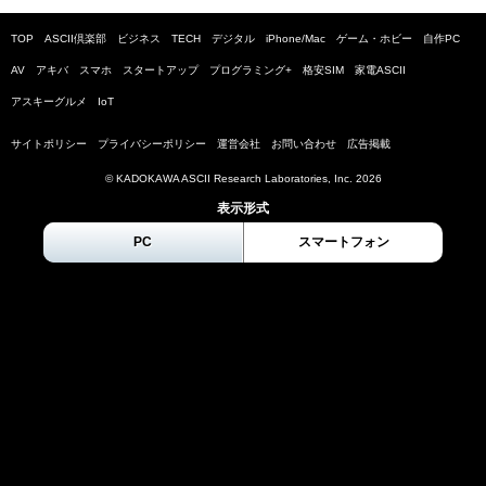
TOP
ASCII倶楽部
ビジネス
TECH
デジタル
iPhone/Mac
ゲーム・ホビー
自作PC
AV
アキバ
スマホ
スタートアップ
プログラミング+
格安SIM
家電ASCII
アスキーグルメ
IoT
サイトポリシー
プライバシーポリシー
運営会社
お問い合わせ
広告掲載
© KADOKAWA ASCII Research Laboratories, Inc.
2026
表示形式
PC
スマートフォン