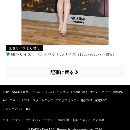
画像サイズ切り替え
縮小サイズ
オリジナルサイズ
（1200x800px / 448KB）
記事に戻る
TOP
ASCII倶楽部
ビジネス
TECH
デジタル
iPhone/Mac
ゲーム・ホビー
自作PC
AV
アキバ
スマホ
スタートアップ
プログラミング+
格安SIM
家電ASCII
アスキーグルメ
IoT
サイトポリシー
プライバシーポリシー
運営会社
お問い合わせ
広告掲載
© KADOKAWA ASCII Research Laboratories, Inc.
2026