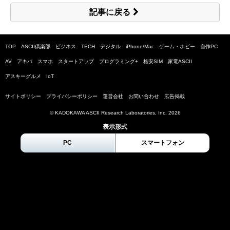
記事に戻る
TOP
ASCII倶楽部
ビジネス
TECH
デジタル
iPhone/Mac
ゲーム・ホビー
自作PC
AV
アキバ
スマホ
スタートアップ
プログラミング+
格安SIM
家電ASCII
アスキーグルメ
IoT
サイトポリシー
プライバシーポリシー
運営会社
お問い合わせ
広告掲載
© KADOKAWA ASCII Research Laboratories, Inc.
2026
表示形式
PC
スマートフォン