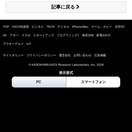
記事に戻る
TOP
ASCII倶楽部
ビジネス
TECH
デジタル
iPhone/Mac
ゲーム・ホビー
自作PC
AV
アキバ
スマホ
スタートアップ
プログラミング+
格安SIM
家電ASCII
アスキーグルメ
IoT
サイトポリシー
プライバシーポリシー
運営会社
お問い合わせ
広告掲載
© KADOKAWA ASCII Research Laboratories, Inc.
2026
表示形式
PC
スマートフォン