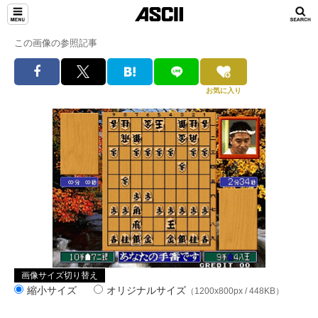
この画像の参照記事
お気に入り
画像サイズ切り替え
縮小サイズ
オリジナルサイズ
（1200x800px / 448KB）