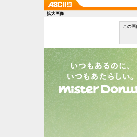
拡大画像
この画