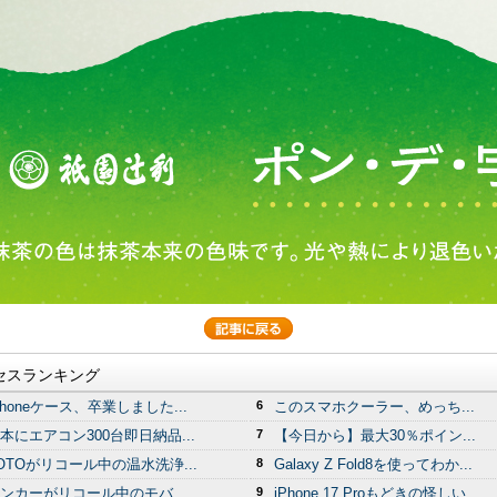
セスランキング
Phoneケース、卒業しました...
6
このスマホクーラー、めっち...
本にエアコン300台即日納品...
7
【今日から】最大30％ポイン...
OTOがリコール中の温水洗浄...
8
Galaxy Z Fold8を使ってわか...
ンカーがリコール中のモバ...
9
iPhone 17 Proもどきの怪しい...