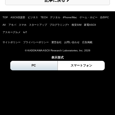
記事に戻る
TOP
ASCII倶楽部
ビジネス
TECH
デジタル
iPhone/Mac
ゲーム・ホビー
自作PC
AV
アキバ
スマホ
スタートアップ
プログラミング+
格安SIM
家電ASCII
アスキーグルメ
IoT
サイトポリシー
プライバシーポリシー
運営会社
お問い合わせ
広告掲載
© KADOKAWA ASCII Research Laboratories, Inc.
2026
表示形式
PC
スマートフォン