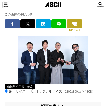
この画像の参照記事
お気に入り
画像サイズ切り替え
縮小サイズ
オリジナルサイズ
（1200x800px / 448KB）