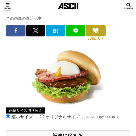
この画像の参照記事
お気に入り
画像サイズ切り替え
縮小サイズ
オリジナルサイズ
（1200x800px / 448KB）
記事に戻る