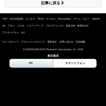
記事に戻る
TOP
ASCII倶楽部
ビジネス
TECH
デジタル
iPhone/Mac
ゲーム・ホビー
自作PC
AV
アキバ
スマホ
スタートアップ
プログラミング+
格安SIM
家電ASCII
アスキーグルメ
IoT
サイトポリシー
プライバシーポリシー
運営会社
お問い合わせ
広告掲載
© KADOKAWA ASCII Research Laboratories, Inc.
2026
表示形式
PC
スマートフォン