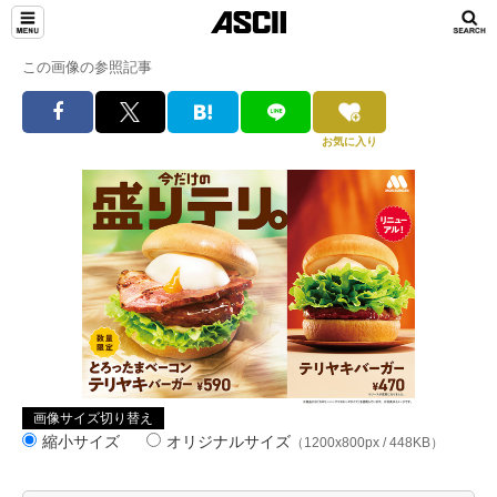
この画像の参照記事
お気に入り
画像サイズ切り替え
縮小サイズ
オリジナルサイズ
（1200x800px / 448KB）