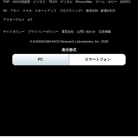
TOP
ASCII倶楽部
ビジネス
TECH
デジタル
iPhone/Mac
ゲーム・ホビー
自作PC
AV
アキバ
スマホ
スタートアップ
プログラミング+
格安SIM
家電ASCII
アスキーグルメ
IoT
サイトポリシー
プライバシーポリシー
運営会社
お問い合わせ
広告掲載
© KADOKAWA ASCII Research Laboratories, Inc.
2026
表示形式
PC
スマートフォン