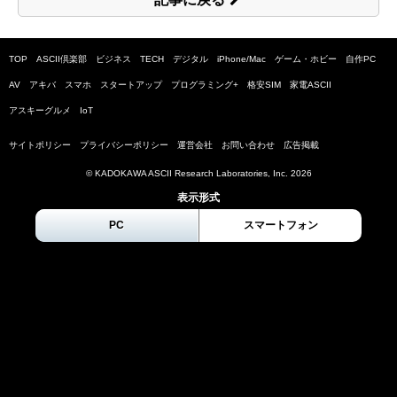
TOP
ASCII倶楽部
ビジネス
TECH
デジタル
iPhone/Mac
ゲーム・ホビー
自作PC
AV
アキバ
スマホ
スタートアップ
プログラミング+
格安SIM
家電ASCII
アスキーグルメ
IoT
サイトポリシー
プライバシーポリシー
運営会社
お問い合わせ
広告掲載
© KADOKAWA ASCII Research Laboratories, Inc.
2026
表示形式
PC
スマートフォン