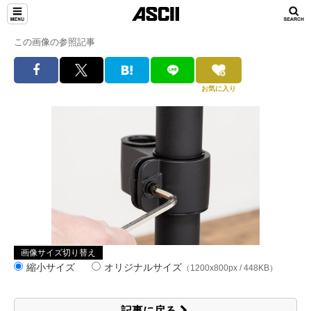
この画像の参照記事
お気に入り
画像サイズ切り替え
縮小サイズ
オリジナルサイズ
（1200x800px / 448KB）
記事に戻る