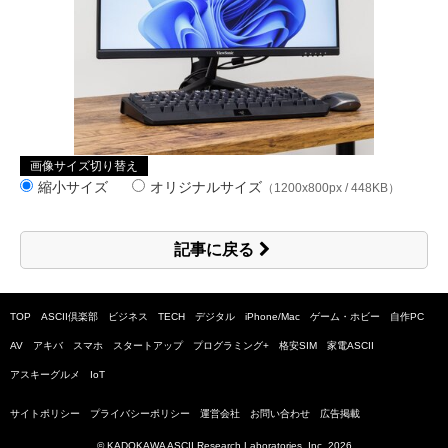
画像サイズ切り替え
縮小サイズ
オリジナルサイズ
（1200x800px / 448KB）
記事に戻る
TOP
ASCII倶楽部
ビジネス
TECH
デジタル
iPhone/Mac
ゲーム・ホビー
自作PC
AV
アキバ
スマホ
スタートアップ
プログラミング+
格安SIM
家電ASCII
アスキーグルメ
IoT
サイトポリシー
プライバシーポリシー
運営会社
お問い合わせ
広告掲載
© KADOKAWA ASCII Research Laboratories, Inc.
2026