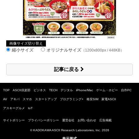
画像サイズ切り替え
縮小サイズ
オリジナルサイズ
（1200x800px / 448KB）
記事に戻る
TOP
ASCII倶楽部
ビジネス
TECH
デジタル
iPhone/Mac
ゲーム・ホビー
自作PC
AV
アキバ
スマホ
スタートアップ
プログラミング+
格安SIM
家電ASCII
アスキーグルメ
IoT
サイトポリシー
プライバシーポリシー
運営会社
お問い合わせ
広告掲載
© KADOKAWA ASCII Research Laboratories, Inc.
2026
表示形式