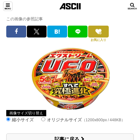
この画像の参照記事
お気に入り
画像サイズ切り替え
縮小サイズ
オリジナルサイズ
（1200x800px / 448KB）
記事に戻る