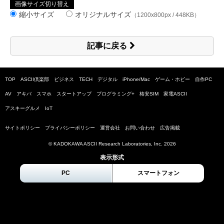
画像サイズ切り替え
縮小サイズ
オリジナルサイズ
（1200x800px / 448KB）
記事に戻る
TOP
ASCII倶楽部
ビジネス
TECH
デジタル
iPhone/Mac
ゲーム・ホビー
自作PC
AV
アキバ
スマホ
スタートアップ
プログラミング+
格安SIM
家電ASCII
アスキーグルメ
IoT
サイトポリシー
プライバシーポリシー
運営会社
お問い合わせ
広告掲載
© KADOKAWA ASCII Research Laboratories, Inc.
2026
表示形式
PC
スマートフォン