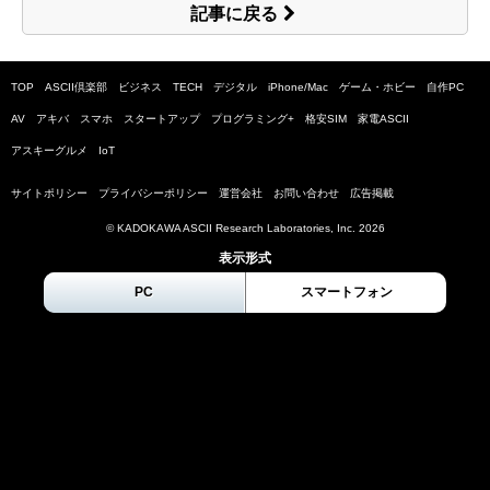
記事に戻る
TOP
ASCII倶楽部
ビジネス
TECH
デジタル
iPhone/Mac
ゲーム・ホビー
自作PC
AV
アキバ
スマホ
スタートアップ
プログラミング+
格安SIM
家電ASCII
アスキーグルメ
IoT
サイトポリシー
プライバシーポリシー
運営会社
お問い合わせ
広告掲載
© KADOKAWA ASCII Research Laboratories, Inc.
2026
表示形式
PC
スマートフォン