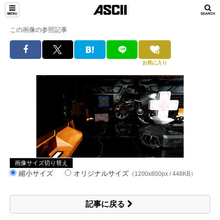
この画像の参照記事
お気に入り
画像サイズ切り替え
縮小サイズ
オリジナルサイズ
（1200x800px / 448KB）
記事に戻る