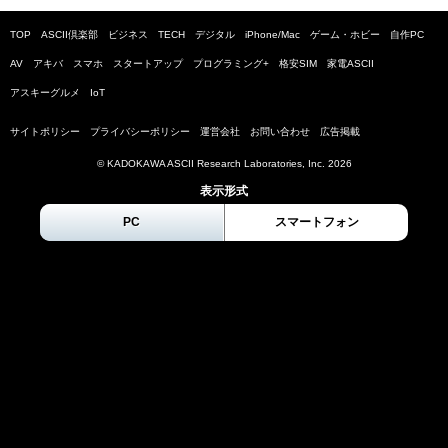
TOP
ASCII倶楽部
ビジネス
TECH
デジタル
iPhone/Mac
ゲーム・ホビー
自作PC
AV
アキバ
スマホ
スタートアップ
プログラミング+
格安SIM
家電ASCII
アスキーグルメ
IoT
サイトポリシー
プライバシーポリシー
運営会社
お問い合わせ
広告掲載
© KADOKAWA ASCII Research Laboratories, Inc.
2026
表示形式
PC
スマートフォン