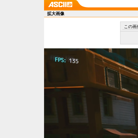
拡大画像
この画