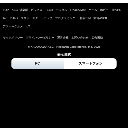
TOP
ASCII倶楽部
ビジネス
TECH
デジタル
iPhone/Mac
ゲーム・ホビー
自作PC
AV
アキバ
スマホ
スタートアップ
プログラミング+
格安SIM
家電ASCII
アスキーグルメ
IoT
サイトポリシー
プライバシーポリシー
運営会社
お問い合わせ
広告掲載
© KADOKAWA ASCII Research Laboratories, Inc.
2026
表示形式
PC
スマートフォン