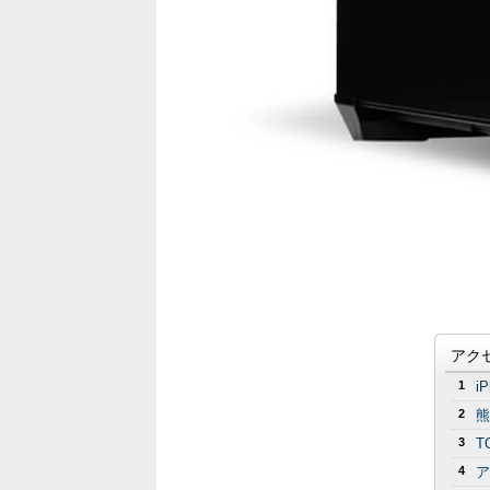
アク
1
i
2
熊
3
T
4
ア