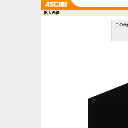
拡大画像
この画