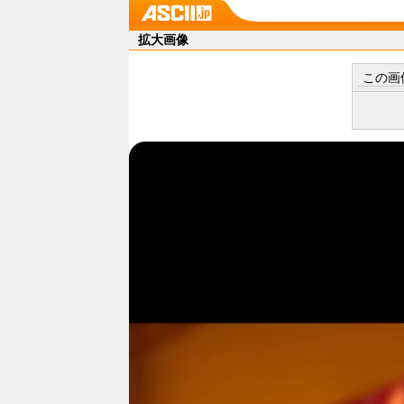
拡大画像
この画