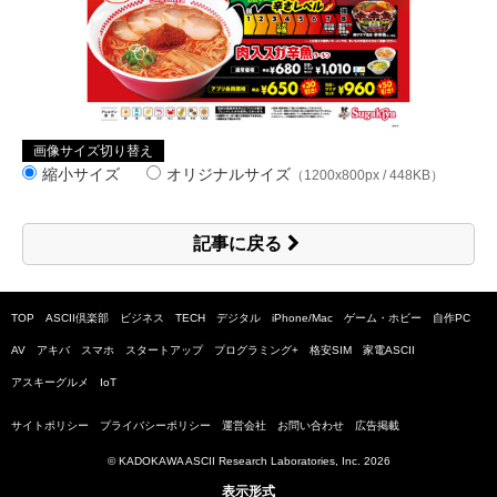
画像サイズ切り替え
縮小サイズ
オリジナルサイズ
（1200x800px / 448KB）
記事に戻る
TOP
ASCII倶楽部
ビジネス
TECH
デジタル
iPhone/Mac
ゲーム・ホビー
自作PC
AV
アキバ
スマホ
スタートアップ
プログラミング+
格安SIM
家電ASCII
アスキーグルメ
IoT
サイトポリシー
プライバシーポリシー
運営会社
お問い合わせ
広告掲載
© KADOKAWA ASCII Research Laboratories, Inc.
2026
表示形式