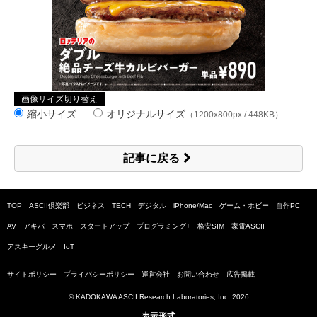
画像サイズ切り替え
縮小サイズ
オリジナルサイズ
（1200x800px / 448KB）
記事に戻る
TOP
ASCII倶楽部
ビジネス
TECH
デジタル
iPhone/Mac
ゲーム・ホビー
自作PC
AV
アキバ
スマホ
スタートアップ
プログラミング+
格安SIM
家電ASCII
アスキーグルメ
IoT
サイトポリシー
プライバシーポリシー
運営会社
お問い合わせ
広告掲載
© KADOKAWA ASCII Research Laboratories, Inc.
2026
表示形式