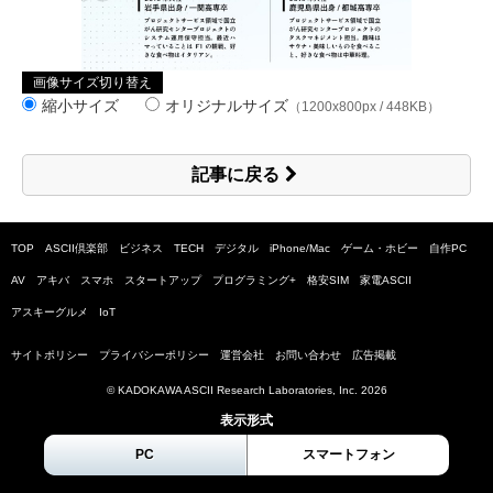
画像サイズ切り替え
縮小サイズ
オリジナルサイズ
（1200x800px / 448KB）
記事に戻る
TOP
ASCII倶楽部
ビジネス
TECH
デジタル
iPhone/Mac
ゲーム・ホビー
自作PC
AV
アキバ
スマホ
スタートアップ
プログラミング+
格安SIM
家電ASCII
アスキーグルメ
IoT
サイトポリシー
プライバシーポリシー
運営会社
お問い合わせ
広告掲載
© KADOKAWA ASCII Research Laboratories, Inc.
2026
表示形式
PC
スマートフォン