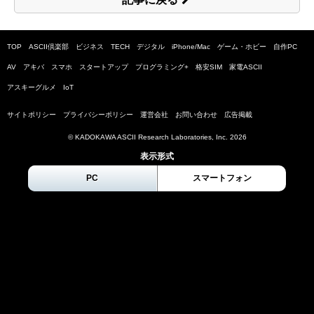
TOP
ASCII倶楽部
ビジネス
TECH
デジタル
iPhone/Mac
ゲーム・ホビー
自作PC
AV
アキバ
スマホ
スタートアップ
プログラミング+
格安SIM
家電ASCII
アスキーグルメ
IoT
サイトポリシー
プライバシーポリシー
運営会社
お問い合わせ
広告掲載
© KADOKAWA ASCII Research Laboratories, Inc.
2026
表示形式
PC
スマートフォン