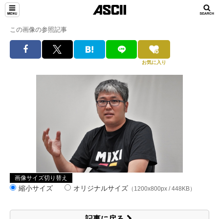
この画像の参照記事
お気に入り
画像サイズ切り替え
縮小サイズ
オリジナルサイズ
（1200x800px / 448KB）
記事に戻る