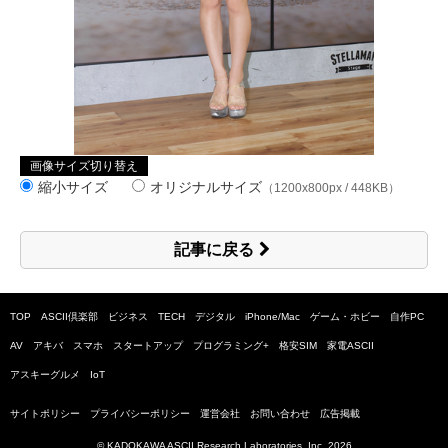
画像サイズ切り替え
縮小サイズ
オリジナルサイズ
（1200x800px / 448KB）
記事に戻る
TOP
ASCII倶楽部
ビジネス
TECH
デジタル
iPhone/Mac
ゲーム・ホビー
自作PC
AV
アキバ
スマホ
スタートアップ
プログラミング+
格安SIM
家電ASCII
アスキーグルメ
IoT
サイトポリシー
プライバシーポリシー
運営会社
お問い合わせ
広告掲載
© KADOKAWA ASCII Research Laboratories, Inc.
2026