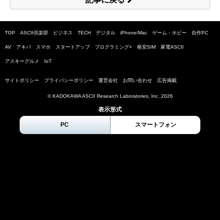
TOP
ASCII倶楽部
ビジネス
TECH
デジタル
iPhone/Mac
ゲーム・ホビー
自作PC
AV
アキバ
スマホ
スタートアップ
プログラミング+
格安SIM
家電ASCII
アスキーグルメ
IoT
サイトポリシー
プライバシーポリシー
運営会社
お問い合わせ
広告掲載
© KADOKAWA ASCII Research Laboratories, Inc.
2026
表示形式
PC
スマートフォン