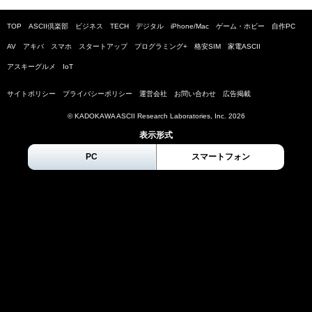
TOP
ASCII倶楽部
ビジネス
TECH
デジタル
iPhone/Mac
ゲーム・ホビー
自作PC
AV
アキバ
スマホ
スタートアップ
プログラミング+
格安SIM
家電ASCII
アスキーグルメ
IoT
サイトポリシー
プライバシーポリシー
運営会社
お問い合わせ
広告掲載
© KADOKAWA ASCII Research Laboratories, Inc.
2026
表示形式
PC
スマートフォン