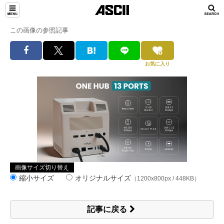
この画像の参照記事
お気に入り
画像サイズ切り替え
縮小サイズ
オリジナルサイズ
（1200x800px / 448KB）
記事に戻る