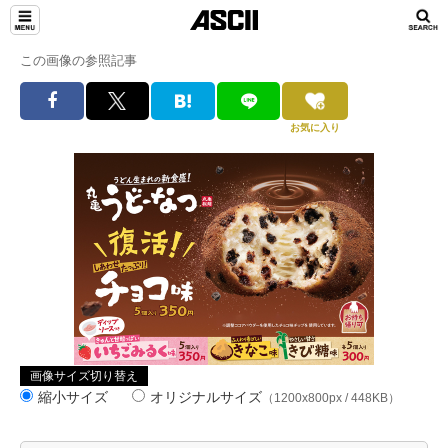
この画像の参照記事
お気に入り
画像サイズ切り替え
縮小サイズ
オリジナルサイズ
（1200x800px / 448KB）