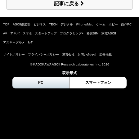
記事に戻る
TOP
ASCII倶楽部
ビジネス
TECH
デジタル
iPhone/Mac
ゲーム・ホビー
自作PC
AV
アキバ
スマホ
スタートアップ
プログラミング+
格安SIM
家電ASCII
アスキーグルメ
IoT
サイトポリシー
プライバシーポリシー
運営会社
お問い合わせ
広告掲載
© KADOKAWA ASCII Research Laboratories, Inc.
2026
表示形式
PC
スマートフォン