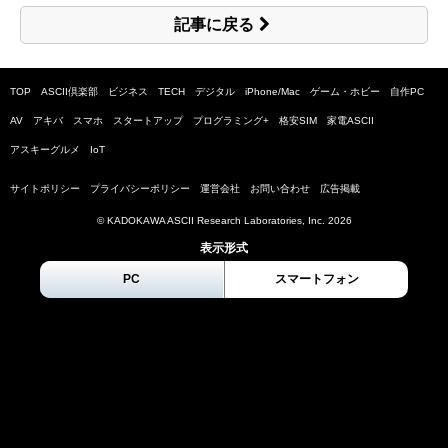
記事に戻る
TOP
ASCII倶楽部
ビジネス
TECH
デジタル
iPhone/Mac
ゲーム・ホビー
自作PC
AV
アキバ
スマホ
スタートアップ
プログラミング+
格安SIM
家電ASCII
アスキーグルメ
IoT
サイトポリシー
プライバシーポリシー
運営会社
お問い合わせ
広告掲載
© KADOKAWA ASCII Research Laboratories, Inc.
2026
表示形式
PC
スマートフォン