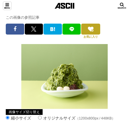
この画像の参照記事
お気に入り
画像サイズ切り替え
縮小サイズ
オリジナルサイズ
（1200x800px / 448KB）