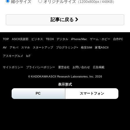
縮小サイズ
オリジナルサイズ
（1200x800px / 448KB）
記事に戻る
TOP
ASCII倶楽部
ビジネス
TECH
デジタル
iPhone/Mac
ゲーム・ホビー
自作PC
AV
アキバ
スマホ
スタートアップ
プログラミング+
格安SIM
家電ASCII
アスキーグルメ
IoT
サイトポリシー
プライバシーポリシー
運営会社
お問い合わせ
広告掲載
© KADOKAWA ASCII Research Laboratories, Inc.
2026
表示形式
PC
スマートフォン