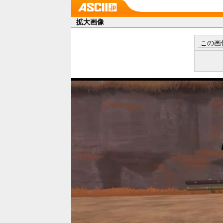
拡大画像
この画