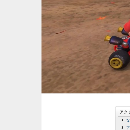
アク
1
な
2
ア