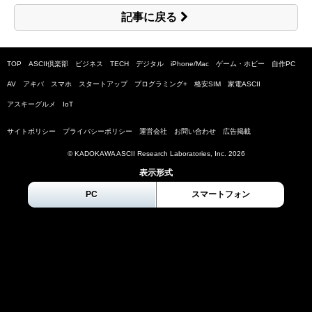
記事に戻る
TOP
ASCII倶楽部
ビジネス
TECH
デジタル
iPhone/Mac
ゲーム・ホビー
自作PC
AV
アキバ
スマホ
スタートアップ
プログラミング+
格安SIM
家電ASCII
アスキーグルメ
IoT
サイトポリシー
プライバシーポリシー
運営会社
お問い合わせ
広告掲載
© KADOKAWA ASCII Research Laboratories, Inc.
2026
表示形式
PC
スマートフォン