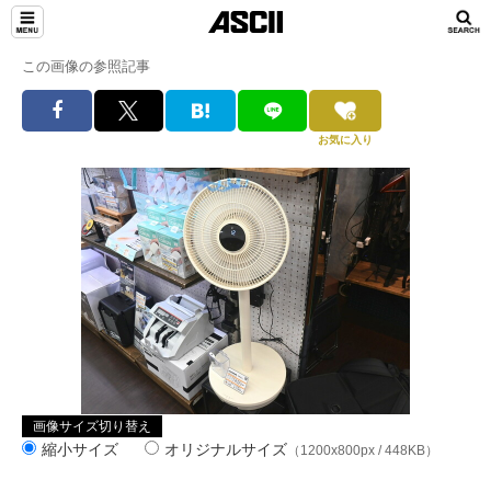
この画像の参照記事
お気に入り
画像サイズ切り替え
縮小サイズ
オリジナルサイズ
（1200x800px / 448KB）