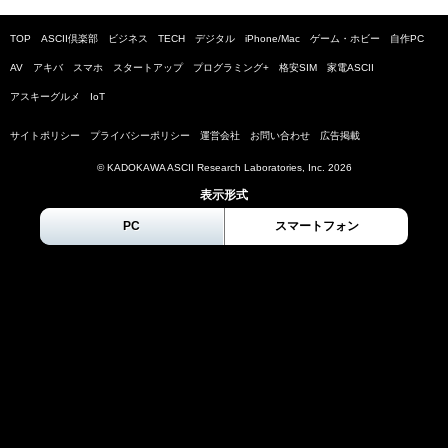
TOP
ASCII倶楽部
ビジネス
TECH
デジタル
iPhone/Mac
ゲーム・ホビー
自作PC
AV
アキバ
スマホ
スタートアップ
プログラミング+
格安SIM
家電ASCII
アスキーグルメ
IoT
サイトポリシー
プライバシーポリシー
運営会社
お問い合わせ
広告掲載
© KADOKAWA ASCII Research Laboratories, Inc.
2026
表示形式
PC
スマートフォン