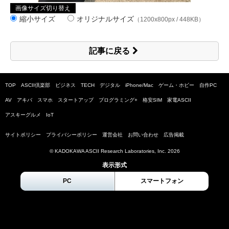
画像サイズ切り替え
縮小サイズ
オリジナルサイズ
（1200x800px / 448KB）
記事に戻る
TOP
ASCII倶楽部
ビジネス
TECH
デジタル
iPhone/Mac
ゲーム・ホビー
自作PC
AV
アキバ
スマホ
スタートアップ
プログラミング+
格安SIM
家電ASCII
アスキーグルメ
IoT
サイトポリシー
プライバシーポリシー
運営会社
お問い合わせ
広告掲載
© KADOKAWA ASCII Research Laboratories, Inc.
2026
表示形式
PC
スマートフォン