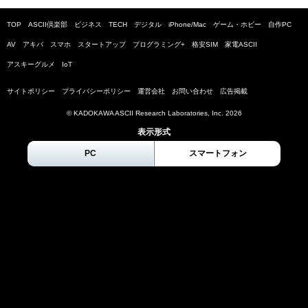
TOP
ASCII倶楽部
ビジネス
TECH
デジタル
iPhone/Mac
ゲーム・ホビー
自作PC
AV
アキバ
スマホ
スタートアップ
プログラミング+
格安SIM
家電ASCII
アスキーグルメ
IoT
サイトポリシー
プライバシーポリシー
運営会社
お問い合わせ
広告掲載
© KADOKAWA ASCII Research Laboratories, Inc.
2026
表示形式
PC
スマートフォン