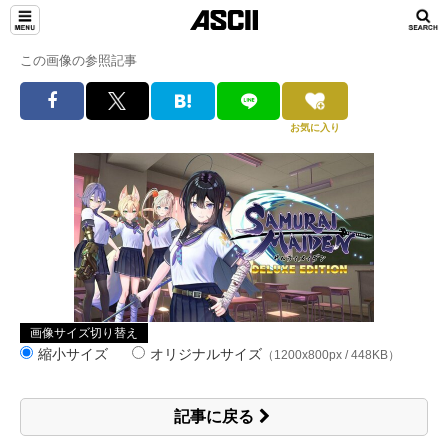
この画像の参照記事
お気に入り
画像サイズ切り替え
縮小サイズ
オリジナルサイズ
（1200x800px / 448KB）
記事に戻る