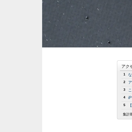
アク
1
な
2
ア
3
こ
4
i
5
【
集計