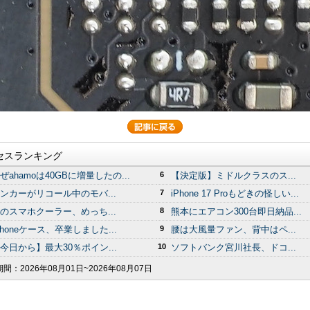
セスランキング
ぜahamoは40GBに増量したの...
6
【決定版】ミドルクラスのス...
ンカーがリコール中のモバ...
7
iPhone 17 Proもどきの怪しい...
のスマホクーラー、めっち...
8
熊本にエアコン300台即日納品...
Phoneケース、卒業しました...
9
腰は大風量ファン、背中はペ...
今日から】最大30％ポイン...
10
ソフトバンク宮川社長、ドコ...
期間：
2026年08月01日~2026年08月07日