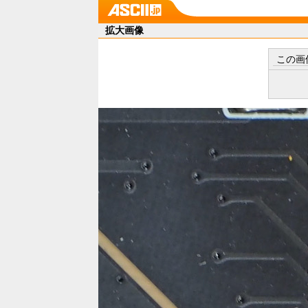
拡大画像
この画