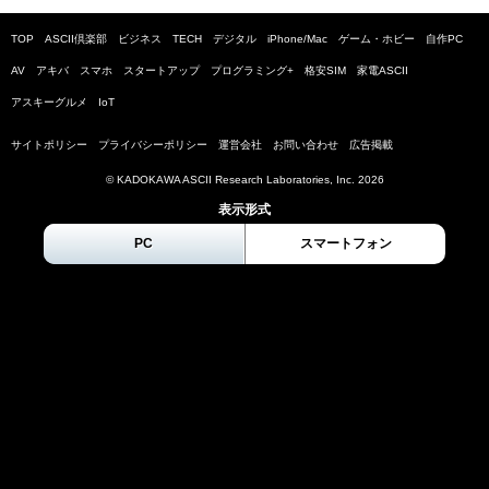
TOP
ASCII倶楽部
ビジネス
TECH
デジタル
iPhone/Mac
ゲーム・ホビー
自作PC
AV
アキバ
スマホ
スタートアップ
プログラミング+
格安SIM
家電ASCII
アスキーグルメ
IoT
サイトポリシー
プライバシーポリシー
運営会社
お問い合わせ
広告掲載
© KADOKAWA ASCII Research Laboratories, Inc.
2026
表示形式
PC
スマートフォン