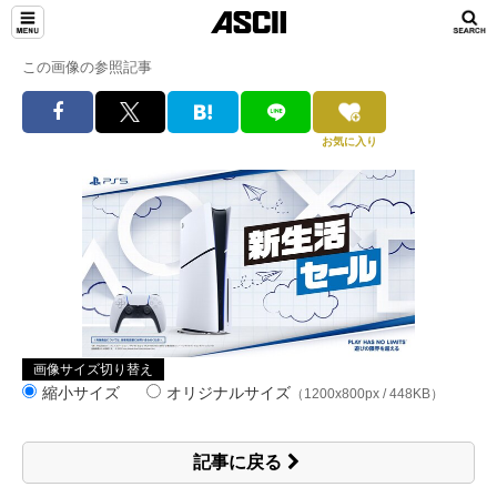
この画像の参照記事
お気に入り
画像サイズ切り替え
縮小サイズ
オリジナルサイズ
（1200x800px / 448KB）
記事に戻る