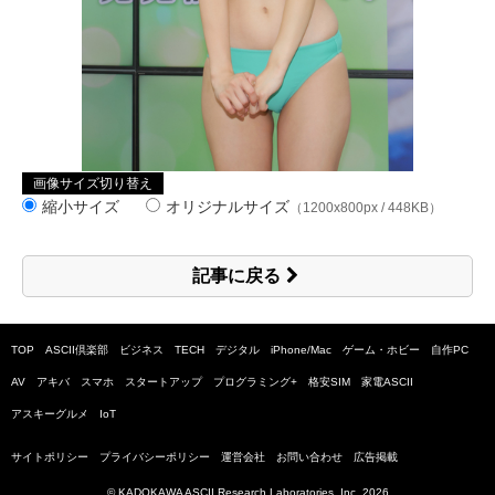
画像サイズ切り替え
縮小サイズ
オリジナルサイズ
（1200x800px / 448KB）
記事に戻る
TOP
ASCII倶楽部
ビジネス
TECH
デジタル
iPhone/Mac
ゲーム・ホビー
自作PC
AV
アキバ
スマホ
スタートアップ
プログラミング+
格安SIM
家電ASCII
アスキーグルメ
IoT
サイトポリシー
プライバシーポリシー
運営会社
お問い合わせ
広告掲載
© KADOKAWA ASCII Research Laboratories, Inc.
2026