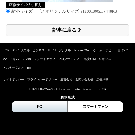
画像サイズ切り替え
縮小サイズ
オリジナルサイズ
（1200x800px / 448KB）
記事に戻る
TOP
ASCII倶楽部
ビジネス
TECH
デジタル
iPhone/Mac
ゲーム・ホビー
自作PC
AV
アキバ
スマホ
スタートアップ
プログラミング+
格安SIM
家電ASCII
アスキーグルメ
IoT
サイトポリシー
プライバシーポリシー
運営会社
お問い合わせ
広告掲載
© KADOKAWA ASCII Research Laboratories, Inc.
2026
表示形式
PC
スマートフォン