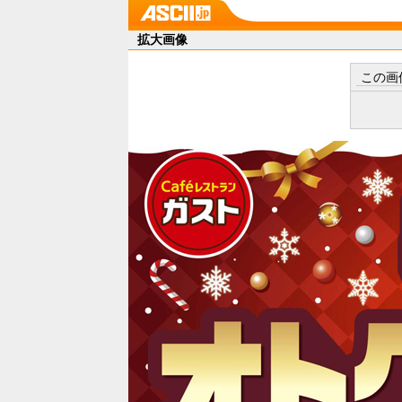
拡大画像
この画