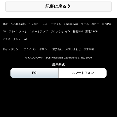
記事に戻る
TOP
ASCII倶楽部
ビジネス
TECH
デジタル
iPhone/Mac
ゲーム・ホビー
自作PC
AV
アキバ
スマホ
スタートアップ
プログラミング+
格安SIM
家電ASCII
アスキーグルメ
IoT
サイトポリシー
プライバシーポリシー
運営会社
お問い合わせ
広告掲載
© KADOKAWA ASCII Research Laboratories, Inc.
2026
表示形式
PC
スマートフォン