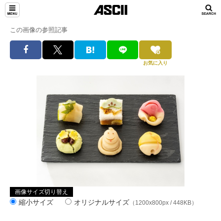
この画像の参照記事
お気に入り
画像サイズ切り替え
縮小サイズ
オリジナルサイズ
（1200x800px / 448KB）