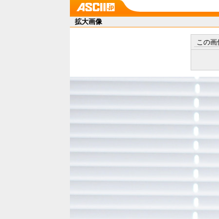
拡大画像
この画