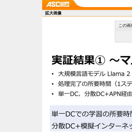
拡大画像
この画