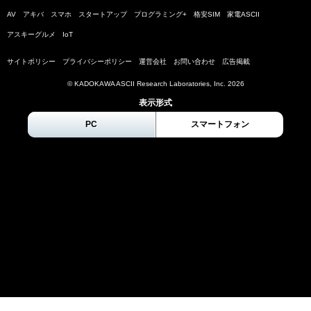
AV
アキバ
スマホ
スタートアップ
プログラミング+
格安SIM
家電ASCII
アスキーグルメ
IoT
サイトポリシー
プライバシーポリシー
運営会社
お問い合わせ
広告掲載
© KADOKAWA ASCII Research Laboratories, Inc.
2026
表示形式
PC
スマートフォン