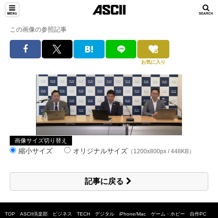
この画像の参照記事
お気に入り
画像サイズ切り替え
縮小サイズ
オリジナルサイズ
（1200x800px / 448KB）
記事に戻る
TOP
ASCII倶楽部
ビジネス
TECH
デジタル
iPhone/Mac
ゲーム・ホビー
自作PC