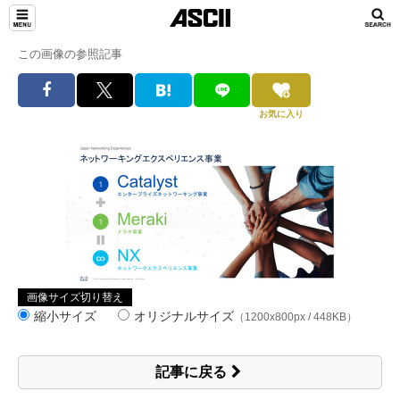
この画像の参照記事
お気に入り
画像サイズ切り替え
縮小サイズ
オリジナルサイズ
（1200x800px / 448KB）
記事に戻る