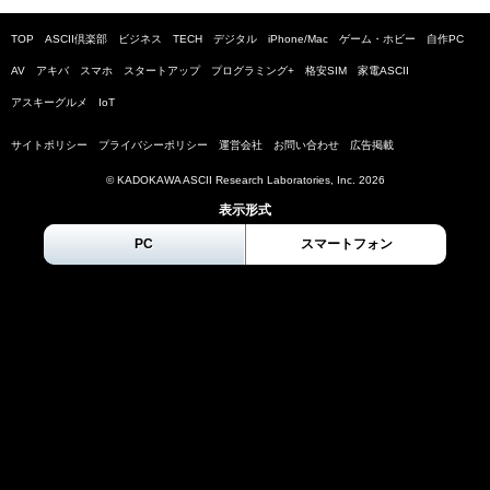
TOP
ASCII倶楽部
ビジネス
TECH
デジタル
iPhone/Mac
ゲーム・ホビー
自作PC
AV
アキバ
スマホ
スタートアップ
プログラミング+
格安SIM
家電ASCII
アスキーグルメ
IoT
サイトポリシー
プライバシーポリシー
運営会社
お問い合わせ
広告掲載
© KADOKAWA ASCII Research Laboratories, Inc.
2026
表示形式
PC
スマートフォン