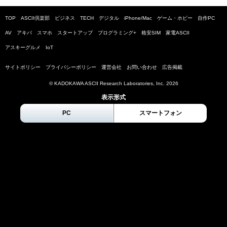
TOP
ASCII倶楽部
ビジネス
TECH
デジタル
iPhone/Mac
ゲーム・ホビー
自作PC
AV
アキバ
スマホ
スタートアップ
プログラミング+
格安SIM
家電ASCII
アスキーグルメ
IoT
サイトポリシー
プライバシーポリシー
運営会社
お問い合わせ
広告掲載
© KADOKAWA ASCII Research Laboratories, Inc.
2026
表示形式
PC
スマートフォン