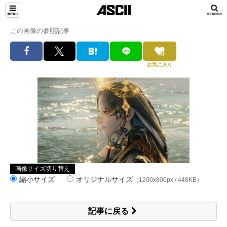
この画像の参照記事
お気に入り
画像サイズ切り替え
縮小サイズ
オリジナルサイズ
（1200x800px / 448KB）
記事に戻る