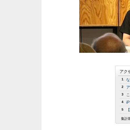
アク
1
な
2
ア
3
こ
4
i
5
【
集計