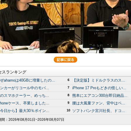
セスランキング
ぜahamoは40GBに増量したの...
6
【決定版】ミドルクラスのス...
ンカーがリコール中のモバ...
7
iPhone 17 Proもどきの怪しい...
のスマホクーラー、めっち...
8
熊本にエアコン300台即日納品...
Phoneケース、卒業しました...
9
腰は大風量ファン、背中はペ...
今日から】最大30％ポイン...
10
ソフトバンク宮川社長、ドコ...
期間：
2026年08月01日~2026年08月07日