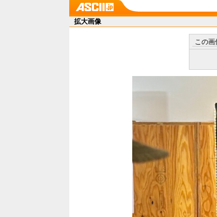
拡大画像
この画