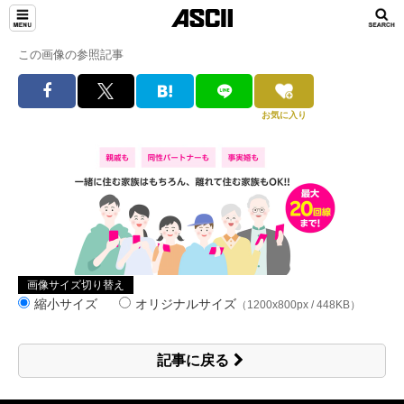
この画像の参照記事
お気に入り
画像サイズ切り替え
縮小サイズ
オリジナルサイズ
（1200x800px / 448KB）
記事に戻る