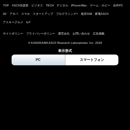
TOP
ASCII倶楽部
ビジネス
TECH
デジタル
iPhone/Mac
ゲーム・ホビー
自作PC
AV
アキバ
スマホ
スタートアップ
プログラミング+
格安SIM
家電ASCII
アスキーグルメ
IoT
サイトポリシー
プライバシーポリシー
運営会社
お問い合わせ
広告掲載
© KADOKAWA ASCII Research Laboratories, Inc.
2026
表示形式
PC
スマートフォン