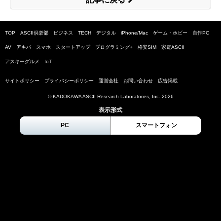
TOP
ASCII倶楽部
ビジネス
TECH
デジタル
iPhone/Mac
ゲーム・ホビー
自作PC
AV
アキバ
スマホ
スタートアップ
プログラミング+
格安SIM
家電ASCII
アスキーグルメ
IoT
サイトポリシー
プライバシーポリシー
運営会社
お問い合わせ
広告掲載
© KADOKAWA ASCII Research Laboratories, Inc.
2026
表示形式
PC
スマートフォン