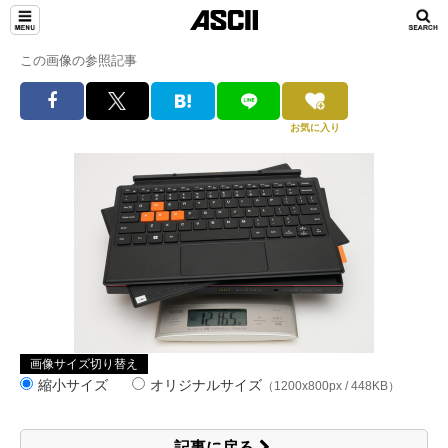
この画像の参照記事
お気に入り
画像サイズ切り替え
縮小サイズ
オリジナルサイズ
（1200x800px / 448KB）
記事に戻る