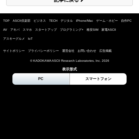
TOP
ASCII倶楽部
ビジネス
TECH
デジタル
iPhone/Mac
ゲーム・ホビー
自作PC
AV
アキバ
スマホ
スタートアップ
プログラミング+
格安SIM
家電ASCII
アスキーグルメ
IoT
サイトポリシー
プライバシーポリシー
運営会社
お問い合わせ
広告掲載
© KADOKAWA ASCII Research Laboratories, Inc.
2026
表示形式
PC
スマートフォン